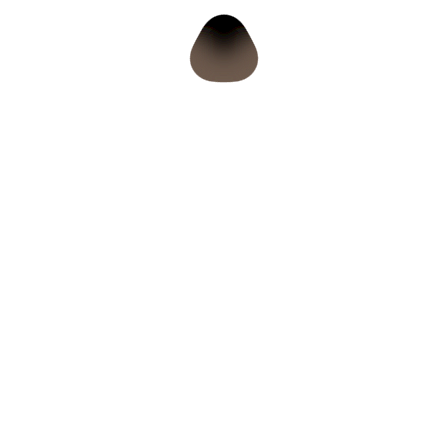
33602 Bielefeld Altstadt
Öffnungszeiten
Termine nach Vereinbarung
Damit Sie sich wohlfühlen!
Termin vereinbaren
0163 7053521
grace.aesthetics@web.de